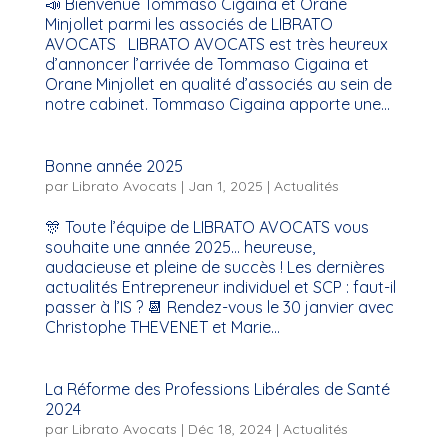
📣 Bienvenue Tommaso Cigaina et Orane
Minjollet parmi les associés de LIBRATO
AVOCATS LIBRATO AVOCATS est très heureux
d’annoncer l’arrivée de Tommaso Cigaina et
Orane Minjollet en qualité d’associés au sein de
notre cabinet. Tommaso Cigaina apporte une...
Bonne année 2025
par
Librato Avocats
|
Jan 1, 2025
|
Actualités
🎊 Toute l’équipe de LIBRATO AVOCATS vous
souhaite une année 2025… heureuse,
audacieuse et pleine de succès ! Les dernières
actualités Entrepreneur individuel et SCP : faut-il
passer à l’IS ? 📆 Rendez-vous le 30 janvier avec
Christophe THEVENET et Marie...
La Réforme des Professions Libérales de Santé
2024
par
Librato Avocats
|
Déc 18, 2024
|
Actualités